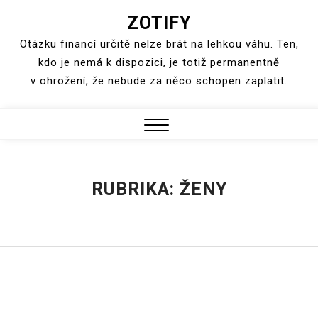
ZOTIFY
Skip
to
Otázku financí určitě nelze brát na lehkou váhu. Ten,
content
kdo je nemá k dispozici, je totiž permanentně
v ohrožení, že nebude za něco schopen zaplatit.
Close
Menu
RUBRIKA:
ŽENY