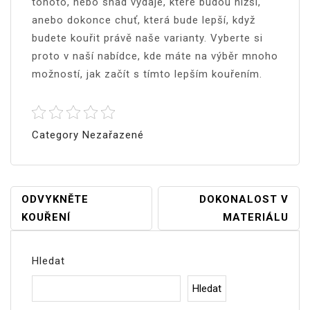
tohoto, nebo snad výdaje, které budou nižší,
anebo dokonce chuť, která bude lepší, když
budete kouřit právě naše varianty. Vyberte si
proto v naší nabídce, kde máte na výběr mnoho
možností, jak začít s tímto lepším kouřením.
Category Nezařazené
Navigace
ODVYKNĚTE
DOKONALOST V
KOUŘENÍ
MATERIÁLU
Pro
Příspěvek
Hledat
Hledat