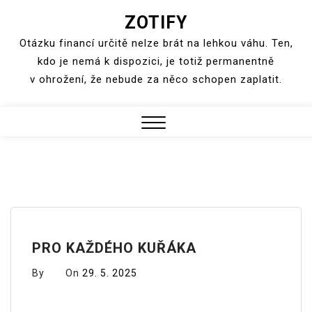
ZOTIFY
Skip
to
Otázku financí určitě nelze brát na lehkou váhu. Ten,
content
kdo je nemá k dispozici, je totiž permanentně
v ohrožení, že nebude za něco schopen zaplatit.
Close
Menu
PRO KAŽDÉHO KUŘÁKA
By
On
29. 5. 2025