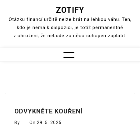
ZOTIFY
Skip
to
Otázku financí určitě nelze brát na lehkou váhu. Ten,
content
kdo je nemá k dispozici, je totiž permanentně
v ohrožení, že nebude za něco schopen zaplatit.
Close
Menu
ODVYKNĚTE KOUŘENÍ
By
On
29. 5. 2025