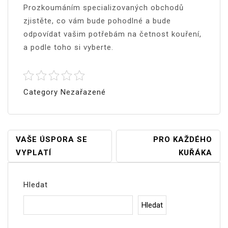
Prozkoumáním specializovaných obchodů
zjistěte, co vám bude pohodlné a bude
odpovídat vašim potřebám na četnost kouření,
a podle toho si vyberte.
Category Nezařazené
Navigace
VAŠE ÚSPORA SE
PRO KAŽDÉHO
VYPLATÍ
KUŘÁKA
Pro
Příspěvek
Hledat
Hledat