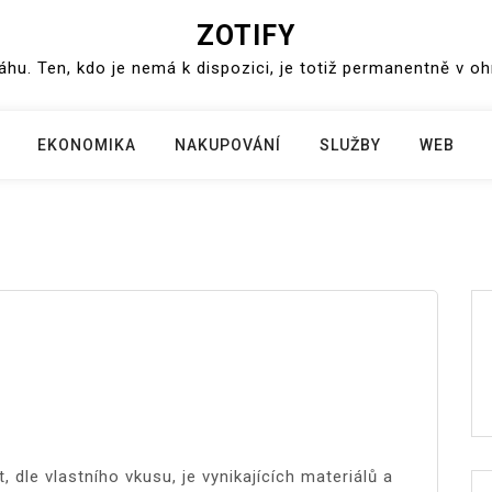
ZOTIFY
váhu. Ten, kdo je nemá k dispozici, je totiž permanentně v o
EKONOMIKA
NAKUPOVÁNÍ
SLUŽBY
WEB
t, dle vlastního vkusu, je vynikajících materiálů a