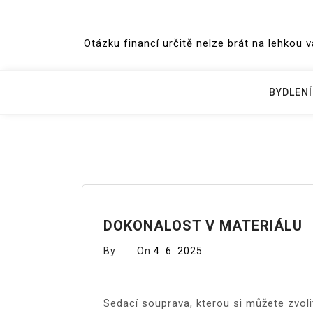
Skip
to
Otázku financí určitě nelze brát na lehkou 
content
BYDLENÍ
DOKONALOST V MATERIÁLU
By
On
4. 6. 2025
Sedací souprava
, kterou si můžete zvoli