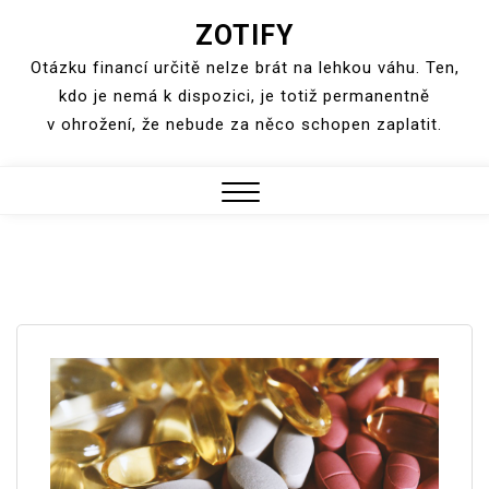
ZOTIFY
Skip
to
Otázku financí určitě nelze brát na lehkou váhu. Ten,
content
kdo je nemá k dispozici, je totiž permanentně
v ohrožení, že nebude za něco schopen zaplatit.
Close
Menu