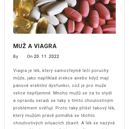
MUŽ A VIAGRA
By
On
20. 11. 2022
Viagra je lék, který samozřejmě léčí poruchy
může, jako například erekce anebo když mají
pánové erektilní dysfunkci, což je pro muže
velice nepříjemné. Mnoho mužů se za to stydí
a opravdu neradi se taky s tímto choulostivým
problémem svěřují. Proto taky přišel takový lék,
který mužům právě pomáhá se těchto
choulostivých situacích zbavit. A lék se nazývá