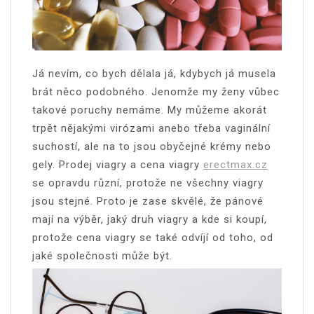
Já nevím, co bych dělala já, kdybych já musela
brát něco podobného. Jenomže my ženy vůbec
takové poruchy nemáme. My můžeme akorát
trpět nějakými virózami anebo třeba vaginální
suchostí, ale na to jsou obyčejné krémy nebo
gely. Prodej viagry a cena viagry
erectmax.cz
se opravdu různí, protože ne všechny viagry
jsou stejné. Proto je zase skvělé, že pánové
mají na výběr, jaký druh viagry a kde si koupí,
protože cena viagry se také odvíjí od toho, od
jaké společnosti může být.