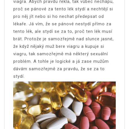
viagra. Abych pravdu řekla, tak vůbec nechápu,
proč se pánové za tento lék stydí a nechtějí si
pro něj jít nebo si ho nechat předepsat od
lékaře. Já vím, že se pánové nestydí přímo za
tento lék, ale stydí se za to, proč ten lék musí
brát. Protože je samozřejmě nad slunce jasné,
že když nějaký muž bere viagru a kupuje si
viagru, tak samozřejmě má některý sexuální
problém. A tohle je logické a já zase mužům
dávám samozřejmě za pravdu, že se za to
stydí.