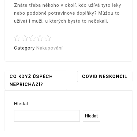
Znáte třeba někoho v okolí, kdo užívá tyto léky
nebo podobné potravinové doplňky? Můžou to
užívat i muži, u kterých byste to nečekali.
Category
Nakupování
Navigace
CO KDYŽ ÚSPĚCH
COVID NESKONČIL
NEPŘICHÁZÍ?
Pro
Příspěvek
Hledat
Hledat