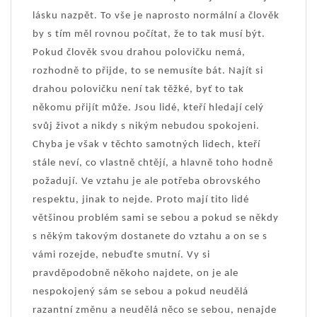
lásku nazpět. To vše je naprosto normální a člověk
by s tím měl rovnou počítat, že to tak musí být.
Pokud člověk svou drahou polovičku nemá,
rozhodně to přijde, to se nemusíte bát. Najít si
drahou polovičku není tak těžké, byť to tak
někomu přijít může. Jsou lidé, kteří hledají celý
svůj život a nikdy s nikým nebudou spokojeni.
Chyba je však v těchto samotných lidech, kteří
stále neví, co vlastně chtějí, a hlavně toho hodně
požadují. Ve vztahu je ale potřeba obrovského
respektu, jinak to nejde. Proto mají tito lidé
většinou problém sami se sebou a pokud se někdy
s někým takovým dostanete do vztahu a on se s
vámi rozejde, nebuďte smutní. Vy si
pravděpodobně někoho najdete, on je ale
nespokojený sám se sebou a pokud neudělá
razantní změnu a neudělá něco se sebou, nenajde