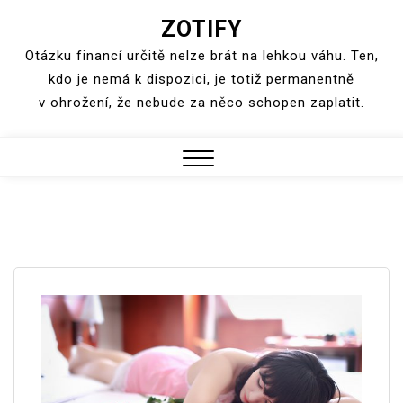
ZOTIFY
Skip
to
Otázku financí určitě nelze brát na lehkou váhu. Ten,
content
kdo je nemá k dispozici, je totiž permanentně
v ohrožení, že nebude za něco schopen zaplatit.
Close
Menu