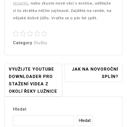
striptýz
, nebo zkuste nové věci v erotice, udělejte
si to zkrátka něčím zajímavé. Zajděte na rande, na
nějaké dobré jídlo. Vraťte se o pár let zpět.
Category
Služby
Navigace
VYUŽIJTE YOUTUBE
JAK NA NOVOROČNÍ
DOWNLOADER PRO
SPLÍN?
Pro
STAŽENÍ VIDEA Z
Příspěvek
OKOLÍ ŘEKY LUŽNICE
Hledat
Hledat