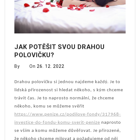
JAK POTĚŠIT SVOU DRAHOU
POLOVIČKU?
By
On
26. 12. 2022
Drahou polovičku si jednou najdeme každý. Je to
lidská přirozenost si hledat někoho, s kým chceme
trávit čas. Je to naprosto normální, že chceme
někoho, komu se můžeme svěřit
https://www.penize.cz/podilove-fondy/317968-
investice-do-fondu-komu-sverit-penize
naprosto
se vším a komu můžeme důvěřovat. Je přirozené,
že někoho chceme milovat a požadujeme od něj