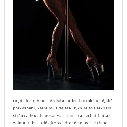
Nejde jen o hmotné věci a dárky, jde také o nějaké
překvapení, které mu uděláte. Týká se to i sexuální
stránky. Musíte posouvat hranice a nechat fantazii
volnou ruku. Udělejte své drahé polovičce třeba