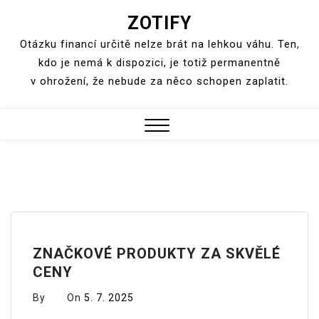
ZOTIFY
Skip
to
Otázku financí určitě nelze brát na lehkou váhu. Ten,
content
kdo je nemá k dispozici, je totiž permanentně
v ohrožení, že nebude za něco schopen zaplatit.
Close
Menu
ZNAČKOVÉ PRODUKTY ZA SKVĚLÉ
CENY
By
On
5. 7. 2025