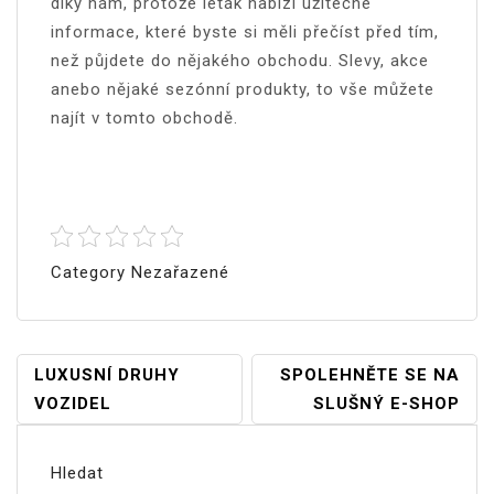
díky nám, protože leták nabízí užitečné
informace, které byste si měli přečíst před tím,
než půjdete do nějakého obchodu. Slevy, akce
anebo nějaké sezónní produkty, to vše můžete
najít v tomto obchodě.
Category Nezařazené
Navigace
LUXUSNÍ DRUHY
SPOLEHNĚTE SE NA
VOZIDEL
SLUŠNÝ E-SHOP
Pro
Příspěvek
Hledat