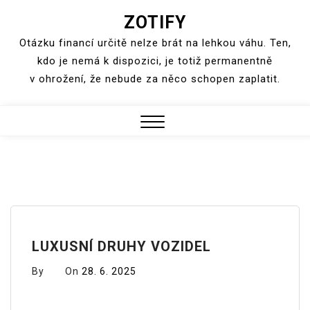
ZOTIFY
Skip
to
Otázku financí určitě nelze brát na lehkou váhu. Ten,
content
kdo je nemá k dispozici, je totiž permanentně
v ohrožení, že nebude za něco schopen zaplatit.
Close
Menu
LUXUSNÍ DRUHY VOZIDEL
By
On
28. 6. 2025