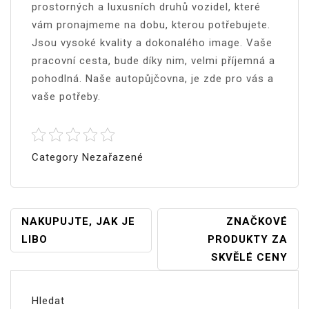
prostorných a luxusních druhů vozidel, které
vám pronajmeme na dobu, kterou potřebujete.
Jsou vysoké kvality a dokonalého image. Vaše
pracovní cesta, bude díky nim, velmi příjemná a
pohodlná. Naše autopůjčovna, je zde pro vás a
vaše potřeby.
Category Nezařazené
Navigace
NAKUPUJTE, JAK JE
ZNAČKOVÉ
LIBO
PRODUKTY ZA
Pro
SKVĚLÉ CENY
Příspěvek
Hledat