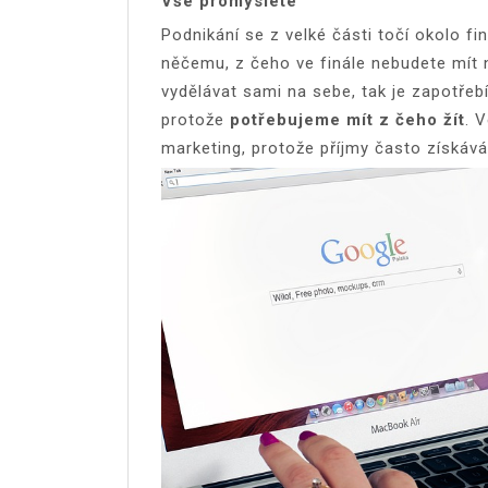
Vše promyslete
Podnikání se z velké části točí okolo fi
něčemu, z čeho ve finále nebudete mít n
vydělávat sami na sebe, tak je zapotřeb
protože
potřebujeme mít z čeho žít
. 
marketing, protože příjmy často získáv