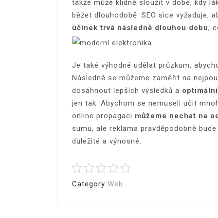
takže může klidně sloužit v době, kdy l
běžet dlouhodobě. SEO sice vyžaduje, ab
účinek trvá následně dlouhou dobu
, 
Je také výhodné udělat průzkum, abycho
Následně se můžeme zaměřit na nejpouž
dosáhnout lepších výsledků a
optimáln
jen tak. Abychom se nemuseli učit mnoh
online propagaci
můžeme nechat na od
sumu, ale reklama pravděpodobně bude 
důležité a výnosné.
Category
Web