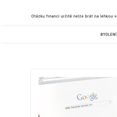
Skip
to
Otázku financí určitě nelze brát na lehkou 
content
BYDLENÍ