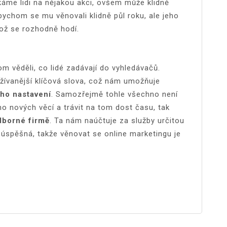
ákáme lidi na nějakou akci, ovšem může klidně
ychom se mu věnovali klidně půl roku, ale jeho
což se rozhodně hodí.
m věděli, co lidé zadávají do vyhledávačů.
ívanější klíčová slova, což nám umožňuje
ího nastavení
. Samozřejmě tohle všechno není
o nových věcí a trávit na tom dost času, tak
borné firmě
. Ta nám naúčtuje za služby určitou
úspěšná, takže věnovat se online marketingu je