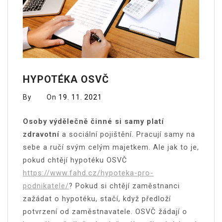
HYPOTÉKA OSVČ
By
On
19. 11. 2021
Osoby výdělečně činné si samy platí
zdravotní
a sociální pojištění. Pracují samy na
sebe a ručí svým celým majetkem. Ale jak to je,
pokud chtějí hypotéku OSVČ
https://www.fahd.cz/hypoteka-pro-
podnikatele/
?
Pokud si chtějí zaměstnanci
zažádat o hypotéku, stačí, když předloží
potvrzení od zaměstnavatele. OSVČ žádají o