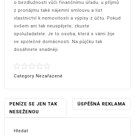
o bezdlužnosti vůči finančnímu úřadu, u příjmů
z pronájmu také nájemní smlouvu a list
vlastnictví k ne
movitosti a výpisy z účtu.
Pokud
ovšem ani tak neuspějete, zkuste
spolužadatele. Je to osoba, která s vámi žije
ve společné domácnosti. Na půjčku
tak
dosáhnete snadněji.
Category Nezařazené
Navigace
PENÍZE SE JEN TAK
ÚSPĚŠNÁ REKLAMA
NESEŽENOU
Pro
Příspěvek
Hledat