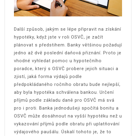
Další způsob, jakým se lépe připravit na získání
hypotéky, když jste v roli OSVČ, je začít
plánovat s předstihem. Banky většinou požadují
jedno až dvě poslední daňová přiznání. Proto je
vhodné vyhledat pomoc u hypotečního
poradce, který s OSVČ probere jejich situaci a
zjistí, jaká forma výdajů podle
předpokládaného ročního obratu bude nejlepší,
aby byla hypotéka schválena bankou.
Určení
příjmů podle základu daně pro OSVČ má svá
pro i proti. Banka jednodušeji spočítá bonitu a
OSVČ může dosáhnout na vyšší hypotéku než u
vykazování příjmů podle obratu při uplatňování
výdajového paušálu. Úskalí tohoto je, že to