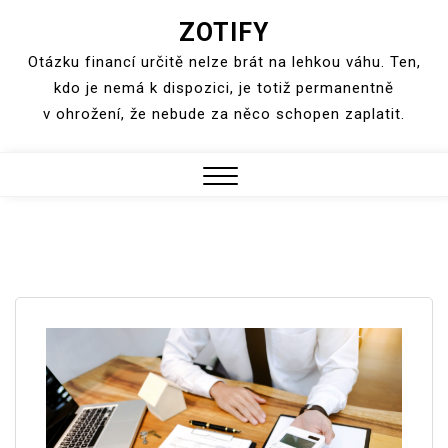
ZOTIFY
Skip
to
Otázku financí určitě nelze brát na lehkou váhu. Ten,
content
kdo je nemá k dispozici, je totiž permanentně
v ohrožení, že nebude za něco schopen zaplatit.
Close
Menu