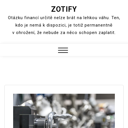
ZOTIFY
Skip
to
Otázku financí určitě nelze brát na lehkou váhu. Ten,
content
kdo je nemá k dispozici, je totiž permanentně
v ohrožení, že nebude za něco schopen zaplatit.
Close
Menu