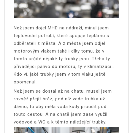
Než jsem dojel MHD na nádraží, minul jsem
teplovodní potrubí, které spojuje teplárnu s
odběrateli z města. A z města jsem odjel
motorovým vlakem také i díky tomu, že v
tomto určitě nějaké ty trubky jsou. Třeba ty
přivádějící palivo do motoru, ty v klimatizaci…
Kdo ví, jaké trubky jsem v tom vlaku ještě
opomenul.
Než jsem se dostal až na chatu, musel jsem
rovněž přejít hráz, pod níž vede trubka už
dávno, to aby měla voda kudy proudit pod
touto cestou. A na chatě jsem zase využil
vodovod a WC a k těmto náležející trubky.