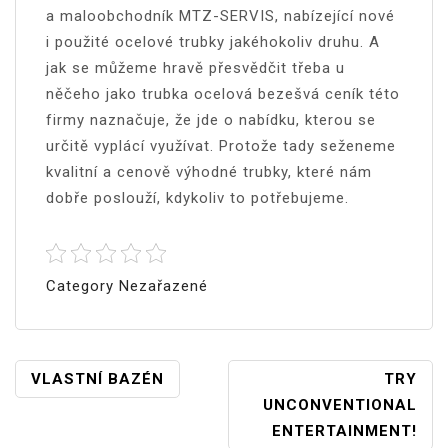
a maloobchodník MTZ-SERVIS, nabízející nové
i použité ocelové trubky jakéhokoliv druhu. A
jak se můžeme hravě přesvědčit třeba u
něčeho jako
trubka ocelová bezešvá ceník
této
firmy naznačuje, že jde o nabídku, kterou se
určitě vyplácí využívat. Protože tady seženeme
kvalitní a cenově výhodné trubky, které nám
dobře poslouží, kdykoliv to potřebujeme.
Category Nezařazené
Navigace
VLASTNÍ BAZÉN
TRY
UNCONVENTIONAL
Pro
ENTERTAINMENT!