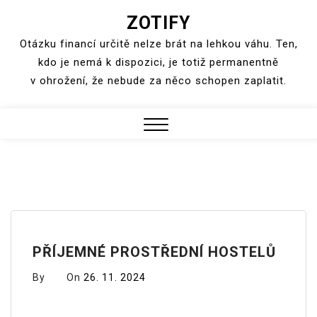
ZOTIFY
Skip
to
Otázku financí určitě nelze brát na lehkou váhu. Ten,
content
kdo je nemá k dispozici, je totiž permanentně
v ohrožení, že nebude za něco schopen zaplatit.
Close
Menu
PŘÍJEMNÉ PROSTŘEDNÍ HOSTELŮ
By
On
26. 11. 2024