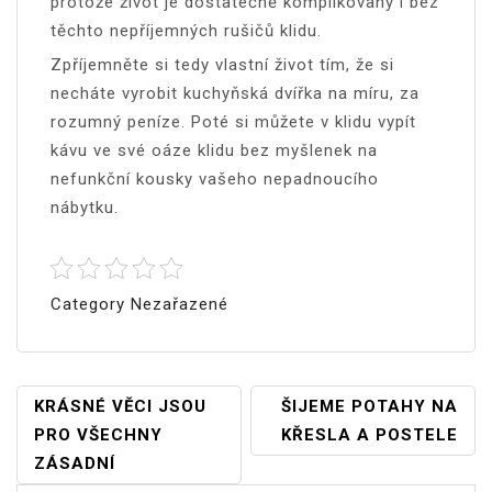
protože život je dostatečně komplikovaný i bez
těchto nepříjemných rušičů klidu.
Zpříjemněte si tedy vlastní život tím, že si
necháte vyrobit kuchyňská dvířka na míru, za
rozumný peníze. Poté si můžete v klidu vypít
kávu ve své oáze klidu bez myšlenek na
nefunkční kousky vašeho nepadnoucího
nábytku.
Category Nezařazené
Navigace
KRÁSNÉ VĚCI JSOU
ŠIJEME POTAHY NA
PRO VŠECHNY
KŘESLA A POSTELE
Pro
ZÁSADNÍ
Příspěvek