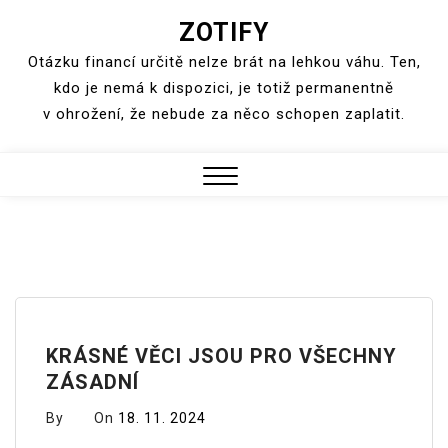
ZOTIFY
Skip
to
Otázku financí určitě nelze brát na lehkou váhu. Ten,
content
kdo je nemá k dispozici, je totiž permanentně
v ohrožení, že nebude za něco schopen zaplatit.
Close
Menu
KRÁSNÉ VĚCI JSOU PRO VŠECHNY
ZÁSADNÍ
By
On
18. 11. 2024