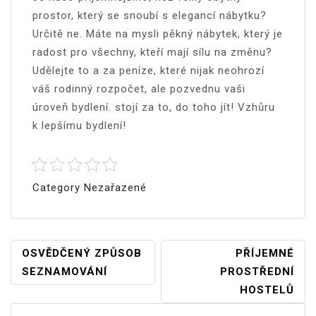
prostor, který se snoubí s elegancí nábytku?
Určitě ne. Máte na mysli pěkný nábytek, který je
radost pro všechny, kteří mají sílu na změnu?
Udělejte to a za peníze, které nijak neohrozí
váš rodinný rozpočet, ale pozvednu vaši
úroveň bydlení. stojí za to, do toho jít! Vzhůru
k lepšímu bydlení!
Category Nezařazené
Navigace
OSVĚDČENÝ ZPŮSOB
PŘÍJEMNÉ
SEZNAMOVÁNÍ
PROSTŘEDNÍ
Pro
HOSTELŮ
Příspěvek