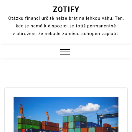
ZOTIFY
Skip
to
Otázku financí určitě nelze brát na lehkou váhu. Ten,
content
kdo je nemá k dispozici, je totiž permanentně
v ohrožení, že nebude za něco schopen zaplatit.
Close
Menu