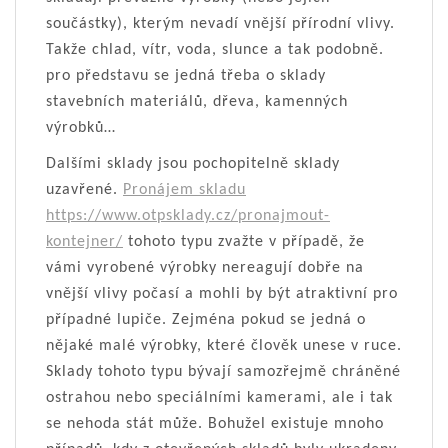
součástky), kterým nevadí vnější přírodní vlivy.
Takže chlad, vítr, voda, slunce a tak podobně.
pro představu se jedná třeba o sklady
stavebních materiálů, dřeva, kamenných
výrobků…
Dalšími sklady jsou pochopitelně sklady
uzavřené.
Pronájem skladu
https://www.otpsklady.cz/pronajmout-
kontejner/
tohoto typu zvažte v případě, že
vámi vyrobené výrobky nereagují dobře na
vnější vlivy počasí a mohli by být atraktivní pro
případné lupiče. Zejména pokud se jedná o
nějaké malé výrobky, které člověk unese v ruce.
Sklady tohoto typu bývají samozřejmě chráněné
ostrahou nebo speciálními kamerami, ale i tak
se nehoda stát může. Bohužel existuje mnoho