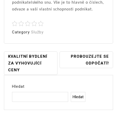
podnikatelského snu. Vše je to hlavně o číslech,
odvaze a vaší vlastní schopnosti podnikat.
Category
Služby
Navigace
KVALITNÍ BYDLENÍ
PROBOUZEJTE SE
ZA VYHOVUJÍCÍ
ODPOČATÍ!
Pro
CENY
Příspěvek
Hledat
Hledat