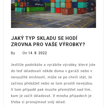
JAKÝ TYP SKLADU SE HODÍ
ZROVNA PRO VAŠE VÝROBKY?
By
On
14. 8. 2022
Jestliže podnikáte a vyrábíte výrobky, které jste
do teď skladovali někde doma v garáži nebo v
nevyužité místnosti, může se po chvíli stát, že
začnou překážet nebo se tam prostě nevejdou.
V tom případě pak musíte přemýšlet nad tím,
kam je začít skladovat. V mnoha případech je
třeba si pronajmout svůj sklad.