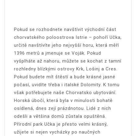
Pokud se rozhodnete navštívit východní část
chorvatského poloostrova Istrie – pohoří Učka,
určitě navštívíte jeho nejvyšší horu, která měří
1396 metrů a jmenuje se Voják. Pokud
vyšplháte až nahoru, můžete se kochat z tamní
rozhledny blízkými ostrovy Krk, Lošinj a Cres.
Pokud budete mít štěstí a bude krásné jasné
počasí, uvidíte třeba i italské Dolomity. K tomu
však potřebujete naše Chorvatsko ubytování.
Horská úbočí, která byla v minulosti bohatě
osídlená, dnes zejí prázdnotou. Lidé z nich
odešli a většina domů zůstala opuštěná.
Přírodní park Učka je přesto velmi krásný,
užijete si nejen vycházky po naučných