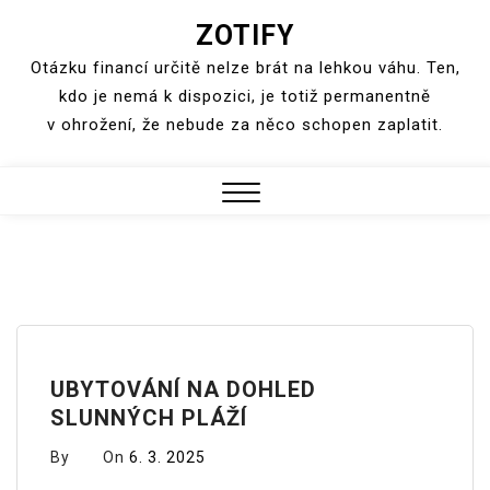
ZOTIFY
Skip
to
Otázku financí určitě nelze brát na lehkou váhu. Ten,
content
kdo je nemá k dispozici, je totiž permanentně
v ohrožení, že nebude za něco schopen zaplatit.
Close
Menu
UBYTOVÁNÍ NA DOHLED
SLUNNÝCH PLÁŽÍ
By
On
6. 3. 2025