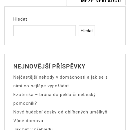
MEZE NEKLADOU
Pro
Příspěvek
Hledat
Hledat
NEJNOVĚJŠÍ PŘÍSPĚVKY
Nejčastější nehody v domácnosti a jak se s
nimi co nejlépe vypořádat
Ezoterika – brána do pekla či nebeský
pomocník?
Nové hudební desky od oblíbených umělkyň
Vůně domova
Jak být v přehledu