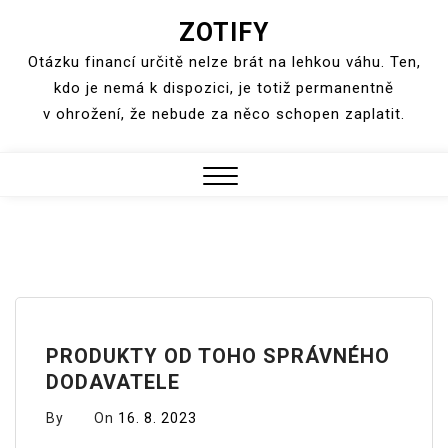
ZOTIFY
Skip
to
Otázku financí určitě nelze brát na lehkou váhu. Ten,
content
kdo je nemá k dispozici, je totiž permanentně
v ohrožení, že nebude za něco schopen zaplatit.
Close
Menu
PRODUKTY OD TOHO SPRÁVNÉHO
DODAVATELE
By
On
16. 8. 2023