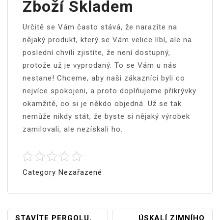
Zboží Skladem
Určitě se Vám často stává, že narazíte na
nějaký produkt, který se Vám velice líbí, ale na
poslední chvíli zjistíte, že není dostupný,
protože už je vyprodaný. To se Vám u nás
nestane! Chceme, aby naši zákazníci byli co
nejvíce spokojeni, a proto doplňujeme přikrývky
okamžitě, co si je někdo objedná. Už se tak
nemůže nikdy stát, že byste si nějaký výrobek
zamilovali, ale nezískali ho.
Category Nezařazené
Navigace
STAVÍTE PERGOLU,
ÚSKALÍ ZIMNÍHO