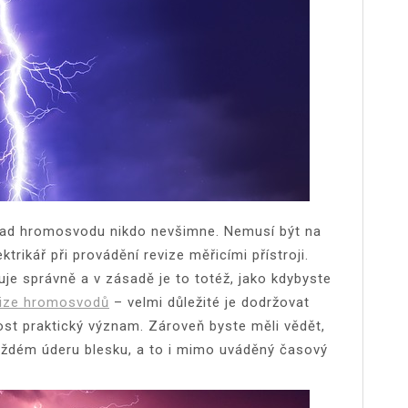
ávad hromosvodu nikdo nevšimne. Nemusí být na
ktrikář při provádění revize měřicími přístroji.
 správně a v zásadě je to totéž, jako kdybyste
vize hromosvodů
– velmi důležité je dodržovat
nnost praktický význam. Zároveň byste měli vědět,
aždém úderu blesku, a to i mimo uváděný časový