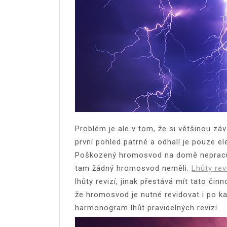
Problém je ale v tom, že si většinou z
první pohled patrné a odhalí je pouze ele
Poškozený hromosvod na domě nepracuje
tam žádný hromosvod neměli.
Lhůty re
lhůty revizí, jinak přestává mít tato či
že hromosvod je nutné revidovat i po k
harmonogram lhůt pravidelných revizí.