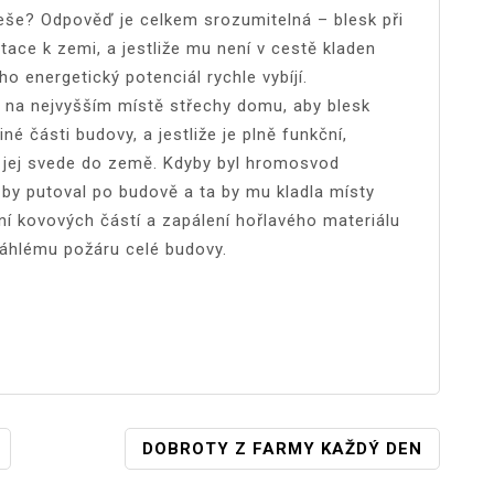
třeše? Odpověď je celkem srozumitelná – blesk při
ace k zemi, a jestliže mu není v cestě kladen
o energetický potenciál rychle vybíjí.
na nejvyšším místě střechy domu, aby blesk
jiné části budovy, a jestliže je plně funkční,
 jej svede do země. Kdyby byl hromosvod
by putoval po budově a ta by mu kladla místy
ení kovových částí a zapálení hořlavého materiálu
zsáhlému požáru celé budovy.
DOBROTY Z FARMY KAŽDÝ DEN