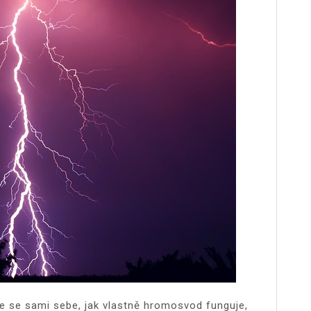
e se sami sebe, jak vlastně hromosvod funguje,