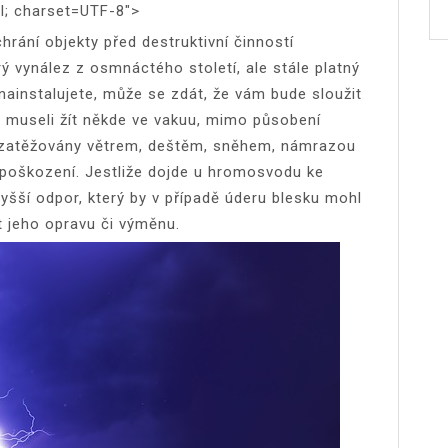
l; charset=UTF-8″>
hrání objekty před destruktivní činností
ý vynález z osmnáctého století, ale stále platný
ainstalujete, může se zdát, že vám bude sloužit
 museli žít někde ve vakuu, mimo působení
 zatěžovány větrem, deštěm, sněhem, námrazou
ch poškození. Jestliže dojde u hromosvodu ke
vyšší odpor, který by v případě úderu blesku mohl
t jeho opravu či výměnu.