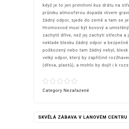
když je to jen primitivní kus drátu na s
průniku atmosférou dopadá vlivem gravit
žádný odpor, sjede do země a tam se jeh
Hromosvod musí být kovový a umístěný 
zachytil dříve, než jej zachytí střecha a 
neklade blesku žádný odpor a bezpečně
poškozený nebo tam žádný nebyl, blesk 
velký odpor, který by zapříčinil rozžhav
(dřeva, plastů), a mohlo by dojít i k ro
Category Nezařazené
Navigace
SKVĚLÁ ZÁBAVA V LANOVÉM CENTRU
Pro