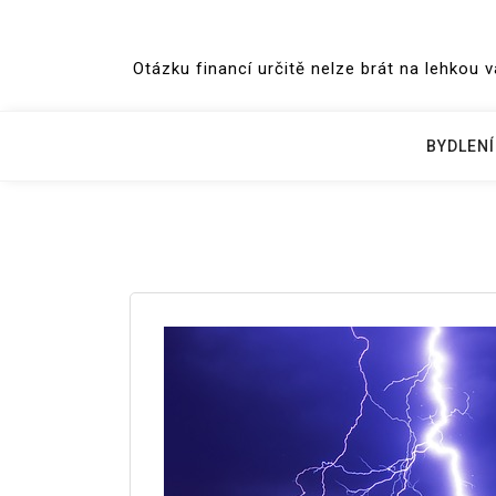
Skip
to
Otázku financí určitě nelze brát na lehkou 
content
BYDLENÍ