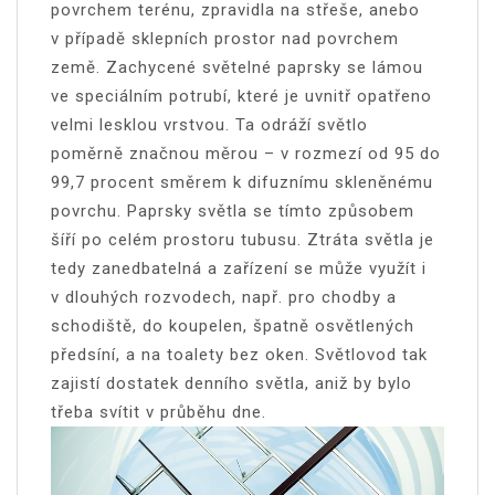
povrchem terénu, zpravidla na střeše, anebo
v případě sklepních prostor nad povrchem
země. Zachycené světelné paprsky se lámou
ve speciálním potrubí, které je uvnitř opatřeno
velmi lesklou vrstvou. Ta odráží světlo
poměrně značnou měrou – v rozmezí od 95 do
99,7 procent směrem k difuznímu skleněnému
povrchu. Paprsky světla se tímto způsobem
šíří po celém prostoru tubusu. Ztráta světla je
tedy zanedbatelná a zařízení se může využít i
v dlouhých rozvodech, např. pro chodby a
schodiště, do koupelen, špatně osvětlených
předsíní, a na toalety bez oken. Světlovod tak
zajistí dostatek denního světla, aniž by bylo
třeba svítit v průběhu dne.