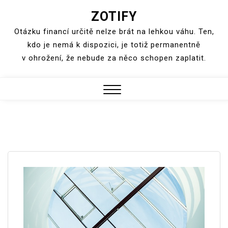
ZOTIFY
Skip
to
Otázku financí určitě nelze brát na lehkou váhu. Ten,
content
kdo je nemá k dispozici, je totiž permanentně
v ohrožení, že nebude za něco schopen zaplatit.
Close
Menu