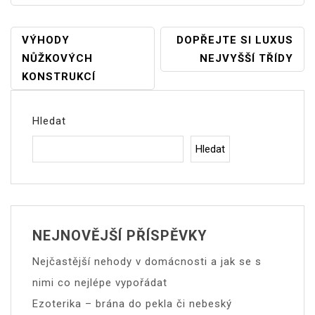
Navigace
VÝHODY
DOPŘEJTE SI LUXUS
NŮŽKOVÝCH
NEJVYŠŠÍ TŘÍDY
Pro
KONSTRUKCÍ
Příspěvek
Hledat
Hledat
NEJNOVĚJŠÍ PŘÍSPĚVKY
Nejčastější nehody v domácnosti a jak se s
nimi co nejlépe vypořádat
Ezoterika – brána do pekla či nebeský