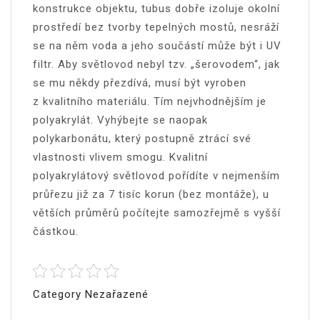
konstrukce objektu, tubus dobře izoluje okolní
prostředí bez tvorby tepelných mostů, nesráží
se na něm voda a jeho součástí může být i UV
filtr. Aby světlovod nebyl tzv. „šerovodem“, jak
se mu někdy přezdívá, musí být vyroben
z kvalitního materiálu. Tím nejvhodnějším je
polyakrylát. Vyhýbejte se naopak
polykarbonátu, který postupně ztrácí své
vlastnosti vlivem smogu. Kvalitní
polyakrylátový světlovod pořídíte v nejmenším
průřezu již za 7 tisíc korun (bez montáže), u
větších průměrů počítejte samozřejmě s vyšší
částkou.
Category Nezařazené