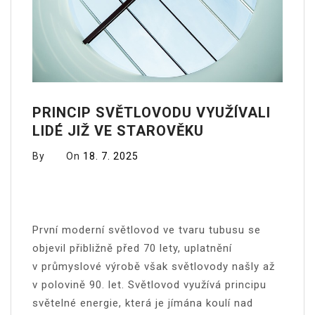
PRINCIP SVĚTLOVODU VYUŽÍVALI
LIDÉ JIŽ VE STAROVĚKU
By
On
18. 7. 2025
První moderní světlovod ve tvaru tubusu se
objevil přibližně před 70 lety, uplatnění
v průmyslové výrobě však světlovody našly až
v polovině 90. let. Světlovod využívá principu
světelné energie, která je jímána koulí nad