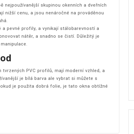
bě nejpoužívanější skupinou okenních a dveřních
ají nižší cenu, a jsou nenáročné na prováděnou
uhá.
 a pevné profily, a vynikají stálobarevností a
novovat nátěr, a snadno se čistí. Důležitý je
 manipulace.
hod
h tvrzených PVC profilů, mají moderní vzhled, a
žívanější je bílá barva ale vybrat si můžete s
okud je použita dobrá folie, je tato okna obtížné