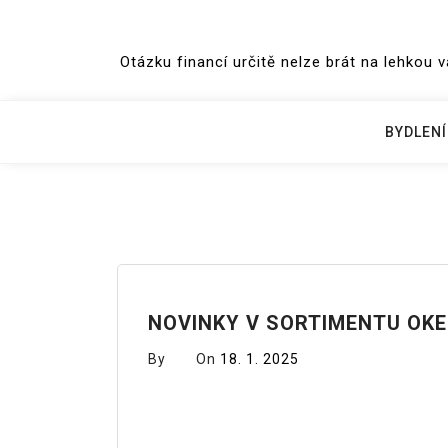
Skip
to
Otázku financí určitě nelze brát na lehkou 
content
BYDLENÍ
NOVINKY V SORTIMENTU OK
By
On
18. 1. 2025