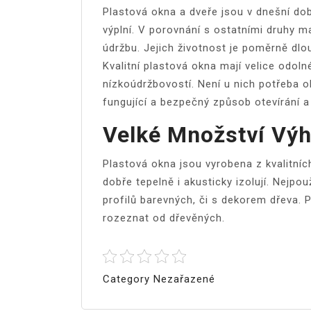
Plastová okna a dveře jsou v dnešní do
výplní. V porovnání s ostatními druhy m
údržbu. Jejich životnost je poměrně dlo
Kvalitní plastová okna mají velice odolné
nízkoúdržbovostí. Není u nich potřeba ob
fungující a bezpečný způsob otevírání a
Velké Množství Vý
Plastová okna
jsou vyrobena z kvalitníc
dobře tepelně i akusticky izolují. Nejpou
profilů barevných, či s dekorem dřeva. P
rozeznat od dřevěných.
Category Nezařazené