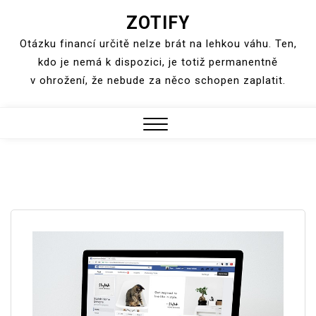
ZOTIFY
Skip
to
Otázku financí určitě nelze brát na lehkou váhu. Ten,
content
kdo je nemá k dispozici, je totiž permanentně
v ohrožení, že nebude za něco schopen zaplatit.
Close
Menu