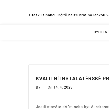
Skip
to
Otázku financí určitě nelze brát na lehkou 
content
BYDLENÍ
KVALITNÍ INSTALATÉRSKÉ P
By
On
14. 4. 2023
Jestli stavÃ­te dÅ¯m nebo byt Äi rekons