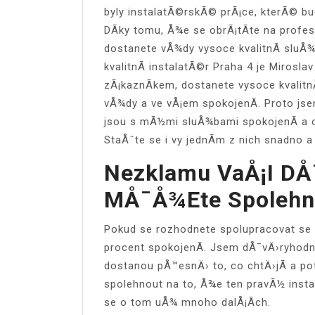
byly instalatÃ©rskÃ© prÃ¡ce, kterÃ© bu
DÃ­ky tomu, Å¾e se obrÃ¡tÃ­te na profes
dostanete vÅ¾dy vysoce kvalitnÃ­ slu
kvalitnÃ­
instalatÃ©r Praha 4
je Mirosla
zÃ¡kaznÃ­kem, dostanete vysoce kvalitn
vÅ¾dy a ve vÅ¡em spokojenÃ­. Proto js
jsou s mÃ½mi sluÅ¾bami spokojenÃ­ a o
StaÅˆte se i vy jednÃ­m z nich snadno a 
Nezklamu VaÅ¡i DÅ
MÅ¯Å¾ete Spolehn
Pokud se rozhodnete spolupracovat se 
procent spokojenÃ­. Jsem dÅ¯vÄ›ryhod
dostanou pÅ™esnÄ› to, co chtÄ›jÃ­ a po
spolehnout na to, Å¾e ten pravÃ½ insta
se o tom uÅ¾ mnoho dalÅ¡Ã­ch.