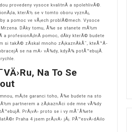
dou provedeny vysoce kvalitnÃ­ a spolehlivÃ©.
ionÃ¡la, kterÃ½ se v tomto oboru vyznÃ¡,
Å¾by a pomoc ve vÅ¡ech problÃ©mech. Vysoce
v Mrzena. DÃ­ky tomu, Å¾e se stanete mÃ½m
Ã­ a profesionÃ¡lnÃ­ pomoc, dÃ­ky kterÃ© budete
em si takÃ© zÃ­skal mnoho zÃ¡kaznÃ­kÅ¯, kteÅ™Ã­
bracejÃ­ se na mÄ› vÅ¾dy, kdyÅ¾ potÅ™ebujÃ­.
rychle.
¯vÄ›ru, Na To Se
out
mnou, mÃ¡te garanci toho, Å¾e budete na sto
nÃ½m partnerem a zÃ¡kaznÃ­ci ode mne vÅ¾dy
tÅ™ebujÃ­. PrÃ¡vÄ› proto se i vy mÅ¯Å¾ete
latÃ©r Praha 4 jsem prÃ¡vÄ› jÃ¡. PÅ™esvÄ›dÄilo