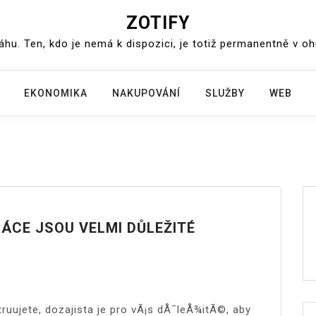
ZOTIFY
váhu. Ten, kdo je nemá k dispozici, je totiž permanentně v o
EKONOMIKA
NAKUPOVÁNÍ
SLUŽBY
WEB
RÁCE JSOU VELMI DŮLEŽITÉ
truujete, dozajista je pro vÃ¡s dÅ¯leÅ¾itÃ©, aby