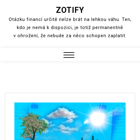
ZOTIFY
Skip
to
Otázku financí určitě nelze brát na lehkou váhu. Ten,
content
kdo je nemá k dispozici, je totiž permanentně
v ohrožení, že nebude za něco schopen zaplatit.
Close
Menu