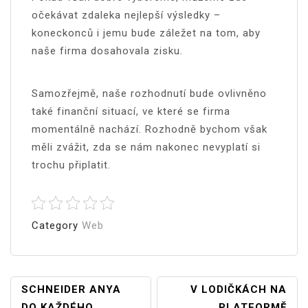
očekávat zdaleka nejlepší výsledky –
koneckonců i jemu bude záležet na tom, aby
naše firma dosahovala zisku.
Samozřejmě, naše rozhodnutí bude ovlivněno
také finanční situací, ve které se firma
momentálně nachází. Rozhodně bychom však
měli zvážit, zda se nám nakonec nevyplatí si
trochu připlatit.
Category
Web
Navigace
SCHNEIDER ANYA
V LODIČKÁCH NA
DO KAŽDÉHO
PLATFORMĚ