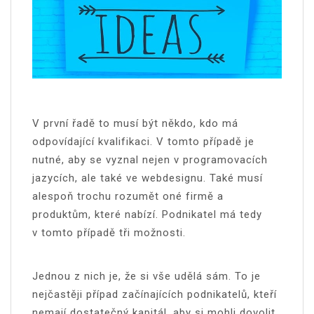
V první řadě to musí být někdo, kdo má
odpovídající kvalifikaci. V tomto případě je
nutné, aby se vyznal nejen v programovacích
jazycích, ale také ve webdesignu. Také musí
alespoň trochu rozumět oné firmě a
produktům, které nabízí. Podnikatel má tedy
v tomto případě tři možnosti.
Jednou z nich je, že si vše udělá sám. To je
nejčastěji případ začínajících podnikatelů, kteří
nemají dostatečný kapitál, aby si mohli dovolit