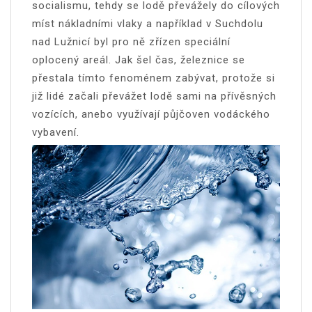
socialismu, tehdy se lodě převážely do cílových
míst nákladními vlaky a například v Suchdolu
nad Lužnicí byl pro ně zřízen speciální
oplocený areál. Jak šel čas, železnice se
přestala tímto fenoménem zabývat, protože si
již lidé začali převážet lodě sami na přívěsných
vozících, anebo využívají půjčoven vodáckého
vybavení.