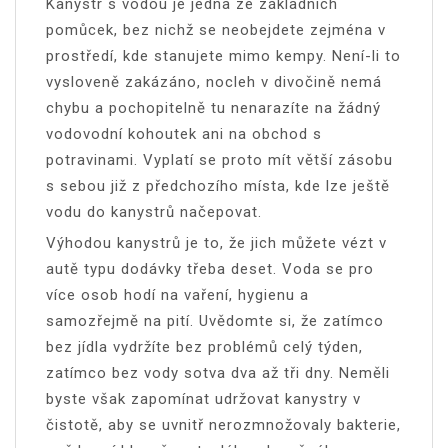
Kanystr s vodou je jedna ze základních
pomůcek, bez nichž se neobejdete zejména v
prostředí, kde stanujete mimo kempy. Není-li to
vysloveně zakázáno, nocleh v divočině nemá
chybu a pochopitelně tu nenarazíte na žádný
vodovodní kohoutek ani na obchod s
potravinami. Vyplatí se proto mít větší zásobu
s sebou již z předchozího místa, kde lze ještě
vodu do kanystrů načepovat.
Výhodou kanystrů je to, že jich můžete vézt v
autě typu dodávky třeba deset. Voda se pro
více osob hodí na vaření, hygienu a
samozřejmě na pití. Uvědomte si, že zatímco
bez jídla vydržíte bez problémů celý týden,
zatímco bez vody sotva dva až tři dny. Neměli
byste však zapomínat udržovat kanystry v
čistotě, aby se uvnitř nerozmnožovaly bakterie,