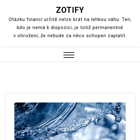
ZOTIFY
Skip
to
Otázku financí určitě nelze brát na lehkou váhu. Ten,
content
kdo je nemá k dispozici, je totiž permanentně
v ohrožení, že nebude za něco schopen zaplatit.
Close
Menu