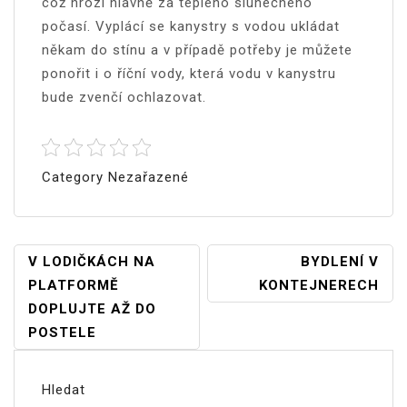
což hrozí hlavně za teplého slunečného
počasí. Vyplácí se kanystry s vodou ukládat
někam do stínu a v případě potřeby je můžete
ponořit i o říční vody, která vodu v kanystru
bude zvenčí ochlazovat.
Category Nezařazené
Navigace
V LODIČKÁCH NA
BYDLENÍ V
PLATFORMĚ
KONTEJNERECH
Pro
DOPLUJTE AŽ DO
Příspěvek
POSTELE
Hledat