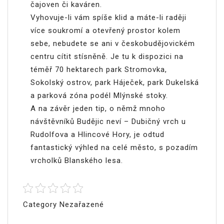
čajoven či kaváren.
Vyhovuje-li vám spíše klid a máte-li raději
více soukromí a otevřený prostor kolem
sebe, nebudete se ani v českobudějovickém
centru cítit stísněně. Je tu k dispozici na
téměř 70 hektarech park Stromovka,
Sokolský ostrov, park Háječek, park Dukelská
a parková zóna podél Mlýnské stoky.
A na závěr jeden tip, o němž mnoho
návštěvníků Budějic neví – Dubičný vrch u
Rudolfova a Hlincové Hory, je odtud
fantastický výhled na celé město, s pozadím
vrcholků Blanského lesa.
Category Nezařazené