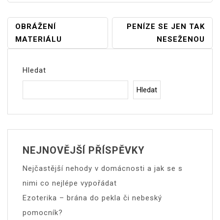
Navigace
OBRÁŽENÍ
PENÍZE SE JEN TAK
MATERIÁLU
NESEŽENOU
Pro
Příspěvek
Hledat
Hledat
NEJNOVĚJŠÍ PŘÍSPĚVKY
Nejčastější nehody v domácnosti a jak se s
nimi co nejlépe vypořádat
Ezoterika – brána do pekla či nebeský
pomocník?