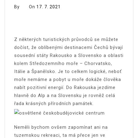
By
On
17. 7. 2021
Z některých turistických průvodců se můžete
dočíst, že oblíbenými destinacemi Čechů bývají
sousední státy Rakousko a Slovensko a oblasti
kolem Středozemního moře – Chorvatsko,
Itálie a Španělsko. Je to celkem logické, neboť
moře nemáme a pobyt u moře dokáže člověka
nabít pozitivní energií. Do Rakouska jezdíme
hlavně do Alp a na Slovensku je rovněž celá
řada krásných přírodních památek.
Neměli bychom ovšem zapomínat ani na
tuzemskou rekreaci, ta má přece jen ve