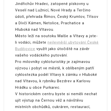
Jindřichův Hradec, zatopené pískovny u
Veselí nad Lužnicí, Nové Hrady a Terčino
údolí, přehrada Římov, Český Krumlov, Třísov
a Dívčí Kámen, Netolice, Prachatice a
Hluboká nad Vltavou.
Město leží na soutoku Malše a Vltavy a jste-
li vodáci, můžete
nejlevnější ubytování České
Budějovice
využít jako útočiště na závěr
vašeho vodáckého putování.
Pro milovníky cykloturistiky je zajímavou
výzvou i pobyt ve městě, k oblíbeným patří
cyklostezka podél Vltavy k zámku v Hluboké
nad Vltavou, k rybníku Bezdrev a Karlovu
Hrádku u obce Purkarec.
V historickém centru byste si neměli nechat
ujít výstup na Černou věž a návštěvu
místních obchůdků, cukráren, restaurací,