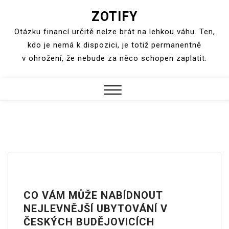
ZOTIFY
Skip
to
Otázku financí určitě nelze brát na lehkou váhu. Ten,
content
kdo je nemá k dispozici, je totiž permanentně
v ohrožení, že nebude za něco schopen zaplatit.
Close
Menu
CO VÁM MŮŽE NABÍDNOUT
NEJLEVNĚJŠÍ UBYTOVÁNÍ V
ČESKÝCH BUDĚJOVICÍCH