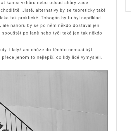
pat kamsi vzhůru nebo odsud shůry zase
chodiště. Jistě, alternativy by se teoreticky také
leka tak praktické. Tobogán by tu byl například
, ale nahoru by se po něm někdo dostával jen
e spouštět po laně nebo tyči také jen tak někdo
ody. I když ani chůze do těchto nemusí být
o přece jenom to nejlepší, co kdy lidé vymysleli,