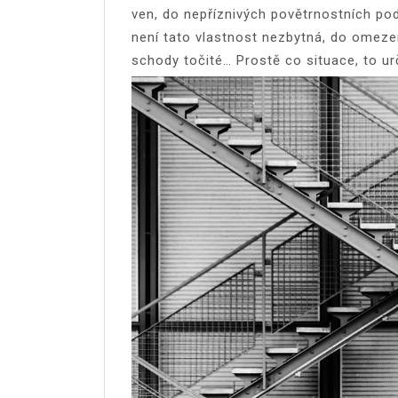
ven, do nepříznivých povětrnostních pod
není tato vlastnost nezbytná, do omez
schody točité… Prostě co situace, to ur