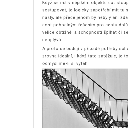
Když se má v nějakém objektu dát stou
sestupovat, je logicky zapotřebí mít tu s
našly, ale přece jenom by nebyly ani zda
dost pohodlným řešením pro cestu dolů
velice obtížně, a schopností šplhat či s
neoplývá.
A proto se budují v případě potřeby sch
zrovna ideální, i když tato zatěžuje, je t
odmyslíme-li si výtah.