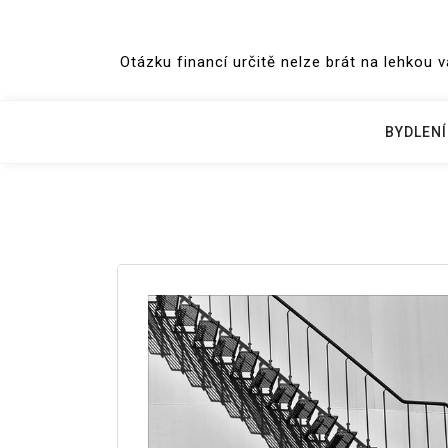
Skip
to
Otázku financí určitě nelze brát na lehkou 
content
BYDLENÍ