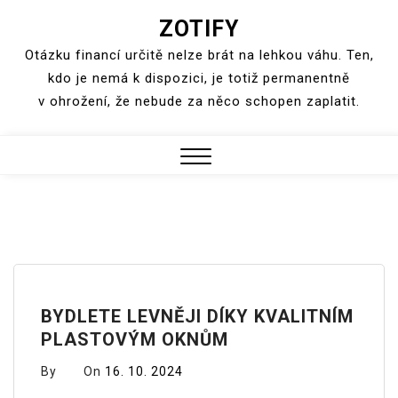
ZOTIFY
Skip
to
Otázku financí určitě nelze brát na lehkou váhu. Ten,
content
kdo je nemá k dispozici, je totiž permanentně
v ohrožení, že nebude za něco schopen zaplatit.
Close
Menu
BYDLETE LEVNĚJI DÍKY KVALITNÍM
PLASTOVÝM OKNŮM
By
On
16. 10. 2024